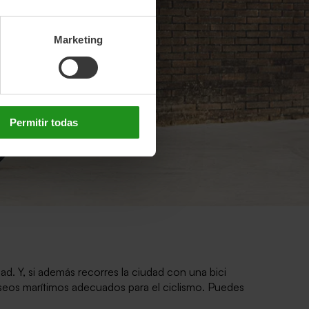
Marketing
Permitir todas
ad. Y, si además recorres la ciudad con una bici
paseos marítimos adecuados para el ciclismo. Puedes