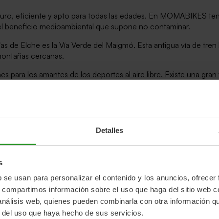
seguro, eficiente y apto para todas las edades. En MOMABIKES t
a el beneficio medioambiental que supone no contaminar.
as de Elche es la Vía Verde del Maigmó. Esta antigua vía de tren h
 montañas cercanas.
s para los amantes de los deportes al aire libre. Existe una gran 
 que harán las delicias de los ciclistas.
 vida y tus necesidades, por eso disponemos de diversos modelos
Detalles
s
b se usan para personalizar el contenido y los anuncios, ofrecer
s, compartimos información sobre el uso que haga del sitio web 
 análisis web, quienes pueden combinarla con otra información q
r del uso que haya hecho de sus servicios.