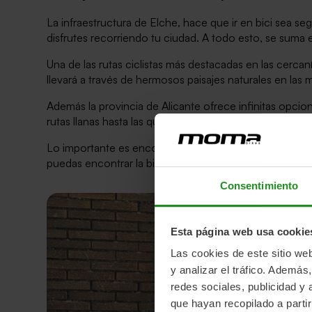
La infraestructura de Elche, hace que ir en bici sea 
disfrutes recorriendo tu ciudad. A todo esto, se sum
Una de las rutas ciclistas más destacadas en las cercaní
llevará a través de hermosos paisajes naturales en las
Además la provincia de Alicante ofrece infinitas opcione
rutas llanas hasta las que flanquean preciosas montañas,
Lo importante es encontrar la adecuada a tu estilo de
puedas encontrar la bicicleta ideal para ti.
Consentimiento
Esta página web usa cookie
Las cookies de este sitio we
y analizar el tráfico. Ademá
redes sociales, publicidad y
que hayan recopilado a parti