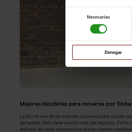
Selección
Necesarias
de
consentimiento
Denegar
Mejores bicicletas para moverse por Elche
La bici es una de las mejores opciones para circular po
apropiada, disfrutarás mucho más del trayecto. Elche 
disfrutar de vistas panorámicas al mar mientras pedale