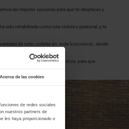
enemos las mejores opciones para que te desplaces y
a sido rehabilitada como ruta ciclista y peatonal, y te
variedad de rutas ciclistas en toda la provincia ; desde
, tanto tradicionales como eléctricos, para que
Acerca de las cookies
 funciones de redes sociales
con nuestros partners de
ue les haya proporcionado o