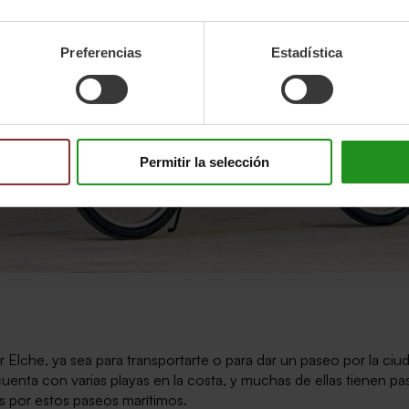
Preferencias
Estadística
Permitir la selección
r Elche, ya sea para transportarte o para dar un paseo por la ciud
cuenta con varias playas en la costa, y muchas de ellas tienen 
as por estos paseos marítimos.