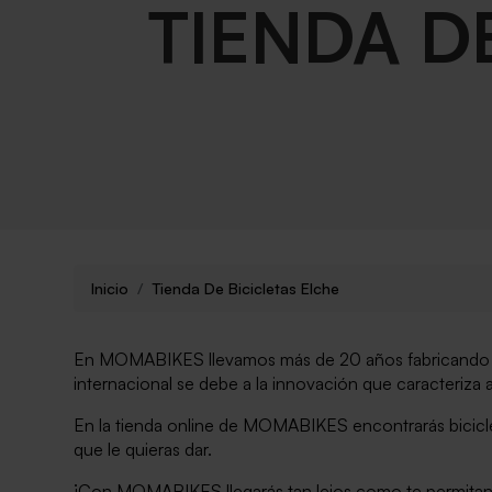
TIENDA D
Inicio
Tienda De Bicicletas Elche
En MOMABIKES llevamos más de 20 años fabricando bic
internacional se debe a la innovación que caracteriza a
En la tienda online de MOMABIKES encontrarás bicicle
que le quieras dar.
¡Con MOMABIKES llegarás tan lejos como te permitan 