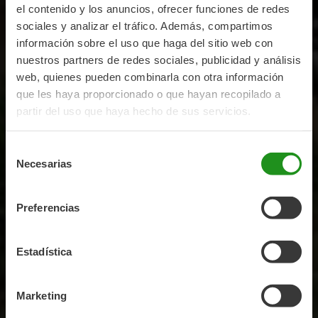
el contenido y los anuncios, ofrecer funciones de redes
sociales y analizar el tráfico. Además, compartimos
información sobre el uso que haga del sitio web con
nuestros partners de redes sociales, publicidad y análisis
web, quienes pueden combinarla con otra información
que les haya proporcionado o que hayan recopilado a
partir del uso que haya hecho de sus servicios.
Selección
Necesarias
de
consentimiento
Preferencias
Bicicletas Gravel
Eléctricas
Estadística
Las bicicletas eléctricas de gravel son el aliado de los
Marketing
amantes de diferentes modalidades de ciclismo.