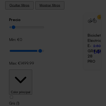
Ocultar filtros
Mostrar filtros
-
40
Precio
Bicicleta
Min: €
0
Eléctrica
E-
2.500,
1.499
GRAVEL
28
PRO
Max: €
1499.99
Color principal
Gris
(
1
)