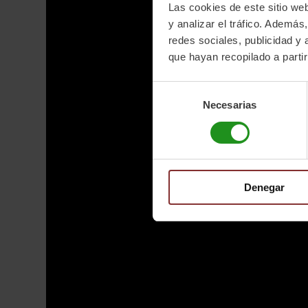
Las cookies de este sitio we
y analizar el tráfico. Ademá
redes sociales, publicidad y
que hayan recopilado a parti
Selección
Necesarias
de
consentimiento
Denegar