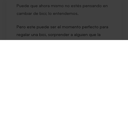
Puede que ahora mismo no estés pensando en
cambiar de bici; lo entendemos.
Pero este puede ser el momento perfecto para
regalar una bici, sorprender a alguien que la
quiere desde hace tiempo o simplemente
compartir la promo con quien esté buscando su
primera MomaBikes.
Antes de finalizar tu compra
El precio que ves en cada modelo es el
precio final de la promoción
, con el
descuento ya incluido.
El
EMTB MID 29
tiene
100 € de
descuento
en sus dos tallas