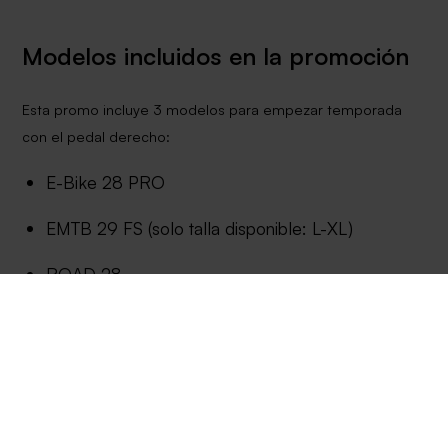
Modelos incluidos en la promoción
Esta promo incluye 3 modelos para empezar temporada
con el pedal derecho:
E-Bike 28 PRO
EMTB 29 FS (solo talla disponible: L-XL)
ROAD 28
Antes de finalizar tu compra
El precio que ves en cada modelo es el precio final de la
promoción, con el descuento ya incluido.