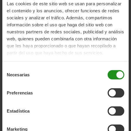
ofrecen una experiencia de ciclismo emocionante y segura
Las cookies de este sitio web se usan para personalizar
para tu pequeño aventurero.
el contenido y los anuncios, ofrecer funciones de redes
sociales y analizar el tráfico. Además, compartimos
Aspectos a tener en cuenta al
información sobre el uso que haga del sitio web con
nuestros partners de redes sociales, publicidad y análisis
comprar una bici de 16 pulgadas
web, quienes pueden combinarla con otra información
que les haya proporcionado o que hayan recopilado a
Al elegir la bicicleta de 16 pulgadas perfecta para tu hijo, es
partir del uso que haya hecho de sus servicios.
importante considerar una variedad de factores que
garantizarán su comodidad y seguridad en cada paseo.
Selección
Desde el ajuste adecuado del sillín hasta la calidad de los
Necesarias
de
materiales utilizados en su construcción, cada detalle
consentimiento
cuenta para proporcionar una experiencia de ciclismo
Preferencias
perfecta. Nuestra selección de bicicletas de 16 pulgadas
para niños y niñas ha sido cuidadosamente evaluada para
Estadística
cumplir con los estándares más exigentes en términos de
durabilidad, seguridad y rendimiento, ofreciendo a los
padres la tranquilidad de saber que sus hijos están en
Marketing