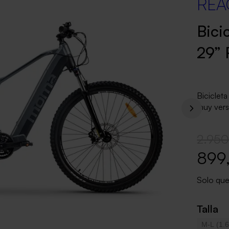
REA
Bici
29” 
Biciclet
muy vers
2.950
899
Solo qu
Talla
M-L (1.6