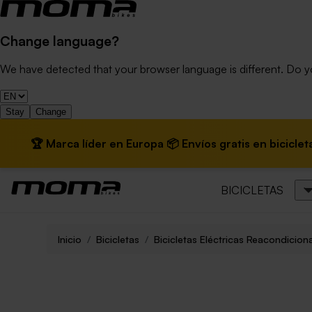
Change language?
We have detected that your browser language is different. Do 
Stay
Change
a líder en Europa 📦 Envíos gratis en bicicletas eléctricas
BICICLETAS
Inicio
Bicicletas
Bicicletas Eléctricas Reacondicio