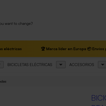
you want to change?
🏆 Marca líder en Europa 📦 Envíos gratis en bicic
BICICLETAS ELÉCTRICAS
ACCESORIOS
nadas
BIC