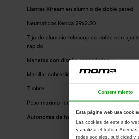
Llantas Xtream en alumnio de doble pared
Neumáticos Kenda 29x2.20
Tija de aluminio telescópica doble con ajust
rápido
Manetas con diseño ergonómico
Manillar sobredimensionado 700mm
Timbre
Consentimiento
Peso máximo recomendado 120kg
Esta página web usa cookie
Autonomia de hasta 120 km - En modo eco
Las cookies de este sitio we
y analizar el tráfico. Ademá
redes sociales, publicidad y