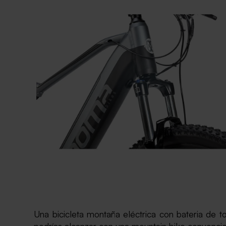
Una bicicleta montaña eléctrica con bateria de 
podrías alcanzar con una mountain bike convenci