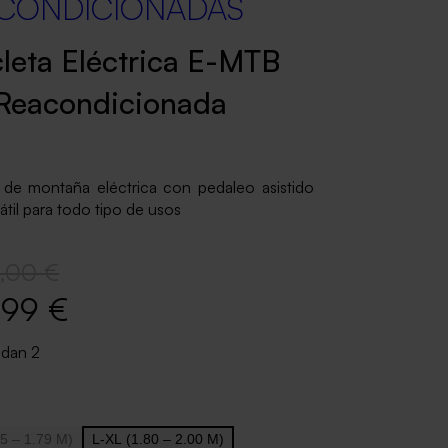
CONDICIONADAS
cleta Eléctrica E-MTB
Reacondicionada
a de montaña eléctrica con pedaleo asistido
átil para todo tipo de usos
,00 €
,99 €
edan 2
5 – 1.79 M)
L-XL (1.80 – 2.00 M)