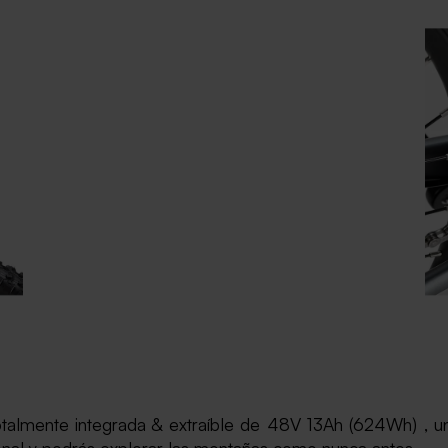
totalmente integrada & extraíble de 48V 13Ah (624Wh) , u
onal y podrás explorar las montañas como nunca antes.