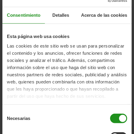
almacenarla en espacios reducidos o llevarla en
ascensores y trenes. Aunque sus ruedas son más
pequeñas, están diseñadas para ofrecer un rendimiento
Consentimiento
Detalles
Acerca de las cookies
eficiente en recorridos urbanos cortos.
Esta página web usa cookies
Las cookies de este sitio web se usan para personalizar
el contenido y los anuncios, ofrecer funciones de redes
sociales y analizar el tráfico. Además, compartimos
información sobre el uso que haga del sitio web con
nuestros partners de redes sociales, publicidad y análisis
web, quienes pueden combinarla con otra información
que les haya proporcionado o que hayan recopilado a
partir del uso que haya hecho de sus servicios.
Selección
Necesarias
de
consentimiento