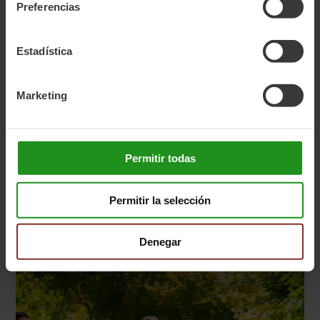
Preferencias
Estadística
Bicicletas de trekking: un híbrido total
Marketing
Para los aventureros urbanos que también disfrutan de
escapadas por la naturaleza, las
bicicletas de trekking
o
híbridas son la solución perfecta. Combinan
características de las bicicletas de montaña, como
Permitir todas
neumáticos más anchos y una gama variada de
marchas, con la comodidad de una bicicleta de
paseo
. Estos modelos son versátiles y robustos, ideales
Permitir la selección
para transitar tanto por asfalto como por caminos de
tierra.
Denegar