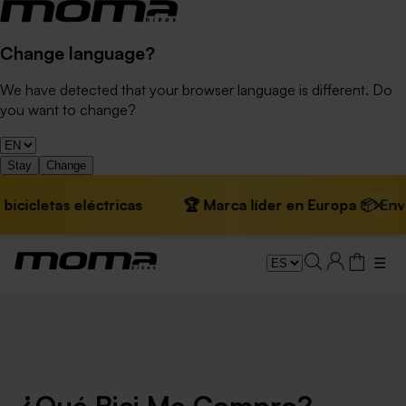
Change language?
We have detected that your browser language is different. Do
you want to change?
Stay
Change
×
icletas eléctricas
🏆 Marca líder en Europa 📦 Envíos g
☰
¿Qué Bici Me Compro?