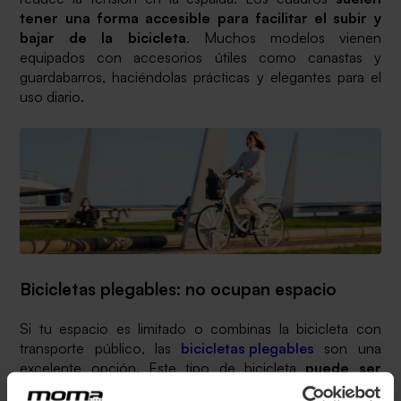
tener una forma accesible para facilitar el subir y
bajar de la bicicleta
. Muchos modelos vienen
equipados con accesorios útiles como canastas y
guardabarros, haciéndolas prácticas y elegantes para el
uso diario.
Bicicletas plegables: no ocupan espacio
Si tu espacio es limitado o combinas la bicicleta con
transporte público, las
bicicletas plegables
son una
excelente opción. Este tipo de bicicleta
puede ser
fácilmente doblada en segundos
, lo que permite