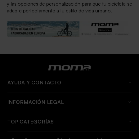
y las opciones de personalización para que tu bicicleta se
adapte perfectamente a tu estilo de vida urbano.
AYUDA Y CONTACTO
Preguntas Frecuentes
INFORMACIÓN LEGAL
Quienes somos
Aviso Legal
Contacto
TOP CATEGORÍAS
Condiciones generales
Información de envío y tarifas
Bicicleta
Política de cookies