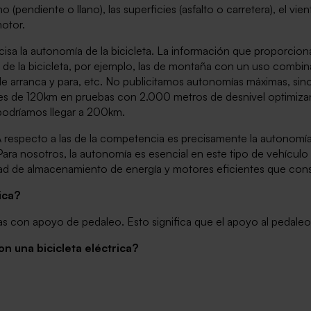
(pendiente o llano), las superficies (asfalto o carretera), el vi
otor.
precisa la autonomía de la bicicleta. La información que proporc
e la bicicleta, por ejemplo, las de montaña con un uso combin
e arranca y para, etc. No publicitamos autonomías máximas, sino
 de 120km en pruebas con 2.000 metros de desnivel optimizando
podríamos llegar a 200km.
A respecto a las de la competencia es precisamente la autonomí
a nosotros, la autonomía es esencial en este tipo de vehículo y
dad de almacenamiento de energía y motores eficientes que cons
ica?
 con apoyo de pedaleo. Esto significa que el apoyo al pedaleo
n una bicicleta eléctrica?