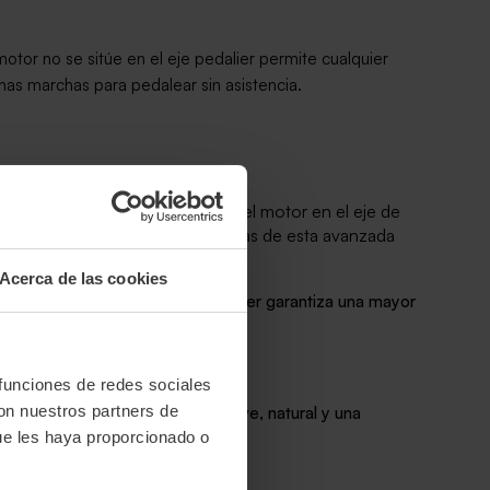
otor no se sitúe en el eje
pedalier
permite cualquier
has marchas para pedalear sin asistencia.
ento excepcional. A diferencia del motor en el eje de
lamos las características distintivas de esta avanzada
Acerca de las cookies
ubicación estratégica en el pedalier garantiza una mayor
como en ascensos pronunciados.
 funciones de redes sociales
con nuestros partners de
xperiencia de conducción más suave, natural y una
ue les haya proporcionado o