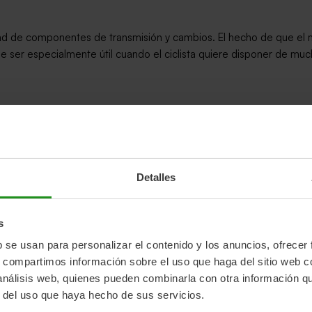
ad de componentes de transmisión y cambios. El hecho de que el m
de ser especialmente útil cuando el ciclista quiere disponer de muc
etas eléctricas, se destaca por su diseño innovador y su rendimi
dalier, conectado directamente al sistema de transmisión. Te detal
Detalles
 uniforme, proporcionando un impulso más eficiente y potente. Su 
esultando en un rendimiento excepcional tanto en terrenos planos 
s
b se usan para personalizar el contenido y los anuncios, ofrecer
s, compartimos información sobre el uso que haga del sitio web 
eligente según la necesidad del ciclista. Esto se traduce en una e
 análisis web, quienes pueden combinarla con otra información q
, brindando un apoyo eficiente cuando más se necesita.
r del uso que haya hecho de sus servicios.