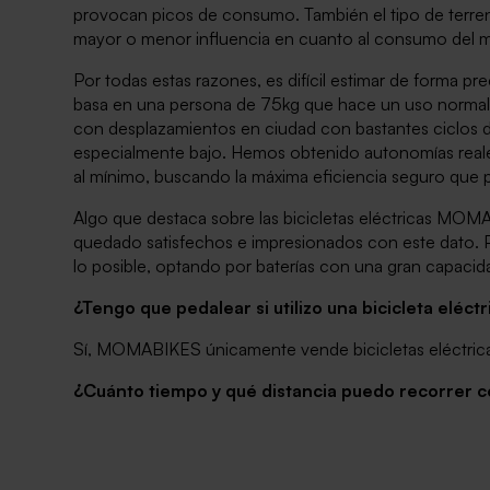
provocan picos de consumo. También el tipo de terreno 
mayor o menor influencia en cuanto al consumo del m
Por todas estas razones, es difícil estimar de forma 
basa en una persona de 75kg que hace un uso normal d
con desplazamientos en ciudad con bastantes ciclos d
especialmente bajo. Hemos obtenido autonomías reales
al mínimo, buscando la máxima eficiencia seguro que 
Algo que destaca sobre las bicicletas eléctricas MOM
quedado satisfechos e impresionados con este dato. Par
lo posible, optando por baterías con una gran capaci
¿Tengo que pedalear si utilizo una bicicleta eléctr
Sí, MOMABIKES únicamente vende bicicletas eléctricas
¿Cuánto tiempo y qué distancia puedo recorrer co