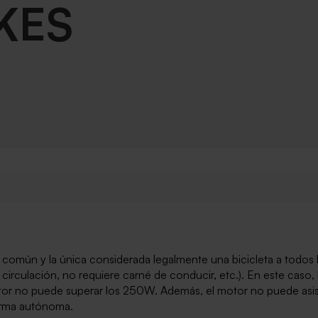
KES
ás común y la única
considerada
legalmente una bicicleta a todos
 circulación, no requiere carné de conducir, etc.). En este
caso, 
motor no puede superar los 250W. Además, el motor no puede asist
forma autónoma.