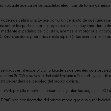
ión posible acerca de las bicicletas eléctricas de forma genéric
ke? Podemos definir una E-bike como un vehículo de dos ruedas
da sobre los pedales por el propio ciclista. Es muy importante de
r mediante el pedaleo del ciclista y, además, el motor que incor
5 Km/h, es decir, podremos ir más rápido (si las piernas nos lo pe
h
) se traducen al español como bicicletas de pedales con pedaleo 
ar los 250W y su velocidad está limitada a 25 km/h; y a partir de
ta dependerá del pedaleo del propio ciclista.
5194, por ello muchos fabricantes adjuntan las pegatinas ISO a 
etas EPAC son consideradas del mismo modo que
cualquier bicicle