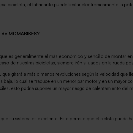
opia bicicleta, el fabricante puede limitar electrónicamente la po
cas de MOMABIKES?
orque es generalmente el más económico y sencillo de montar en
 caso de nuestras bicicletas, siempre irán situados en la rueda pos
a, que girará a más o menos revoluciones según la velocidad que lle
ás baja, lo cual se traduce en un menor par motor y en un mayor co
íciles, esto podría suponer un mayor riesgo de calentamiento del 
que su sistema es excelente. Esto permite que el ciclista pueda ha