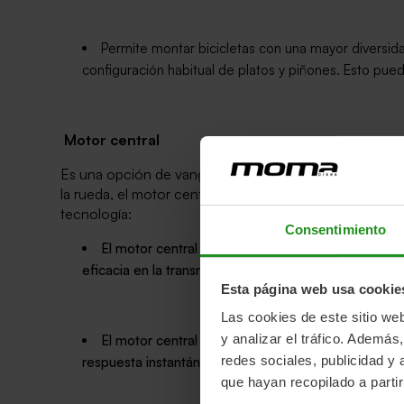
Permite montar bicicletas con una mayor diversid
configuración habitual de platos y piñones. Esto pue
Motor central
Es una opción de vanguardia en la tecnología de bicicl
la rueda, el motor central se integra en la zona del pe
tecnología:
Consentimiento
El motor central distribuye la potencia de manera
eficacia en la transmisión de energía a la rueda, r
Esta página web usa cookie
Las cookies de este sitio we
y analizar el tráfico. Ademá
El motor central adapta su velocidad de forma int
redes sociales, publicidad y
respuesta instantánea a las condiciones del terreno
que hayan recopilado a parti